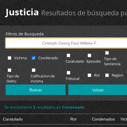
Justicia
Resultados de búsqueda pa
Filtros de Busqueda
Victima
Condenado
Tipo de
Caratulado
Episodio
Sentencia
Rol
Region
Tipo de
Calificacion de
Tribunal
Delito
Victima
Volver
Se encontraron
1
resultados en
Condenado
.
Caratulado
Rol
Condenados
Vic