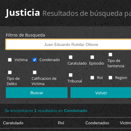
Justicia
Resultados de búsqueda pa
Filtros de Busqueda
Victima
Condenado
Tipo de
Caratulado
Episodio
Sentencia
Rol
Region
Tipo de
Calificacion de
Tribunal
Delito
Victima
Volver
Se encontraron
1
resultados en
Condenado
.
Caratulado
Rol
Condenados
Victi