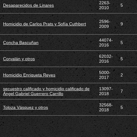
2263-
Desaparecidos de Linares
5
2010
2596-
Homicidio de Carlos Prats y Sofía Cuthbert
9
2009
44074-
Concha Bascuñan
5
2016
62032-
Corvalán y otros
5
2016
5000-
Homicidio Enriqueta Reyes
2
2017
secuestro calificado y homicidio calificado de
13097-
7
Ángel Gabriel Guerrero Carrillo
2018
32568-
Toloza Vásquez y otros
5
2018