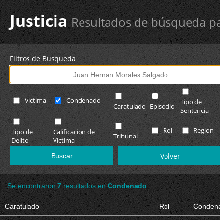
Justicia
Resultados de búsqueda pa
Filtros de Busqueda
Victima
Condenado
Tipo de
Caratulado
Episodio
Sentencia
Rol
Region
Tipo de
Calificacion de
Tribunal
Delito
Victima
Volver
Se encontraron
7
resultados en
Condenado
.
Caratulado
Rol
Conden