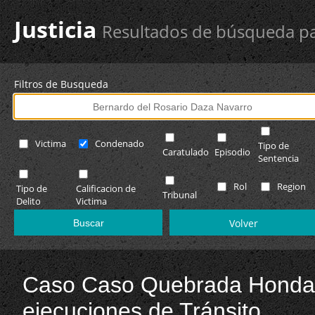
Justicia
Resultados de búsqueda pa
Filtros de Busqueda
Victima
Condenado
Tipo de
Caratulado
Episodio
Sentencia
Rol
Region
Tipo de
Calificacion de
Tribunal
Delito
Victima
Volver
Caso Caso Quebrada Honda
ejecuciones de Tránsito