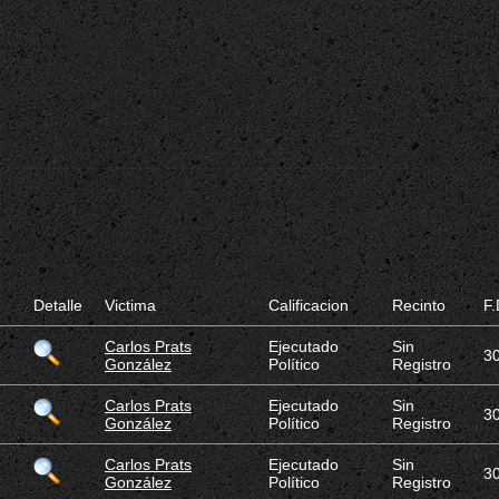
Detalle
Victima
Calificacion
Recinto
F.
Carlos Prats
Ejecutado
Sin
3
González
Político
Registro
Carlos Prats
Ejecutado
Sin
3
González
Político
Registro
Carlos Prats
Ejecutado
Sin
3
González
Político
Registro