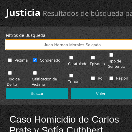
Justicia
Resultados de búsqueda pa
Filtros de Busqueda
Victima
Condenado
Tipo de
Caratulado
Episodio
Sentencia
Rol
Region
Tipo de
Calificacion de
Tribunal
Delito
Victima
Volver
Caso Homicidio de Carlos
Prats y Sofía Cuthbert