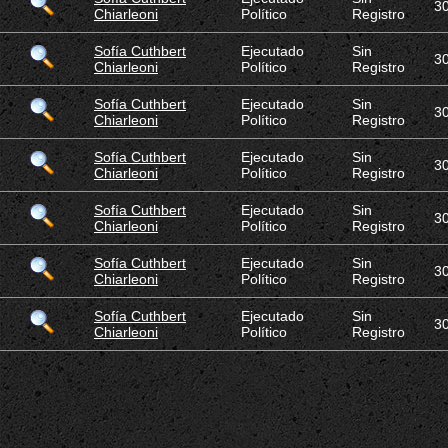
3
Chiarleoni
Político
Registro
Sofía Cuthbert
Ejecutado
Sin
3
Chiarleoni
Político
Registro
Sofía Cuthbert
Ejecutado
Sin
3
Chiarleoni
Político
Registro
Sofía Cuthbert
Ejecutado
Sin
3
Chiarleoni
Político
Registro
Sofía Cuthbert
Ejecutado
Sin
3
Chiarleoni
Político
Registro
Sofía Cuthbert
Ejecutado
Sin
3
Chiarleoni
Político
Registro
Sofía Cuthbert
Ejecutado
Sin
3
Chiarleoni
Político
Registro