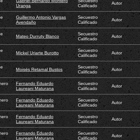
de
Gabriel Bernardo Montero
Secuestro
Autor
Uranga
Calificado
de
Guillermo Antonio Vargas
Secuestro
Autor
Avendaño
Calificado
de
Secuestro
Mateo Durruty Blanco
Autor
Calificado
de
Secuestro
Mickel Uriarte Burotto
Autor
Calificado
de
Secuestro
Moisés Retamal Bustos
Autor
Calificado
nero
Fernando Eduardo
Secuestro
Autor
Laureani Maturana
Calificado
nero
Fernando Eduardo
Secuestro
Autor
Laureani Maturana
Calificado
nero
Fernando Eduardo
Secuestro
Autor
Laureani Maturana
Calificado
nero
Fernando Eduardo
Secuestro
Autor
Laureani Maturana
Calificado