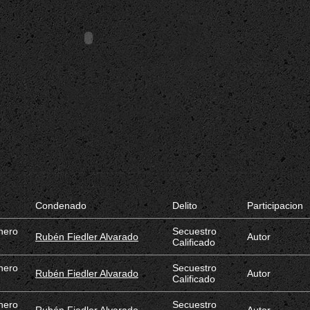
Condenado
Delito
Participacion
nero
Secuestro
Rubén Fiedler Alvarado
Autor
Calificado
nero
Secuestro
Rubén Fiedler Alvarado
Autor
Calificado
nero
Secuestro