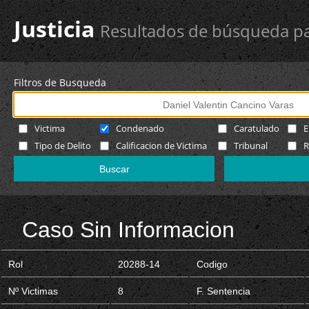
Justicia
Resultados de búsqueda pa
Filtros de Busqueda
Victima
Condenado
Caratulado
E
Tipo de Delito
Calificacion de Victima
Tribunal
R
Caso Sin Informacion
Rol
20288-14
Codigo
Nº Victimas
8
F. Sentencia