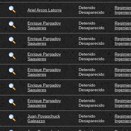
Detenido
Regimien
Ariel Arcos Latorre
Desaparecido
Ingenier
Enrique Pargadoy
Detenido
Regimien
Saquieres
Desaparecido
Ingenier
Enrique Pargadoy
Detenido
Regimien
Saquieres
Desaparecido
Ingenier
Enrique Pargadoy
Detenido
Regimien
Saquieres
Desaparecido
Ingenier
Enrique Pargadoy
Detenido
Regimien
Saquieres
Desaparecido
Ingenier
Enrique Pargadoy
Detenido
Regimien
Saquieres
Desaparecido
Ingenier
Enrique Pargadoy
Detenido
Regimien
Saquieres
Desaparecido
Ingenier
Juan Povaschuck
Detenido
Regimien
Galeazzo
Desaparecido
Ingenier