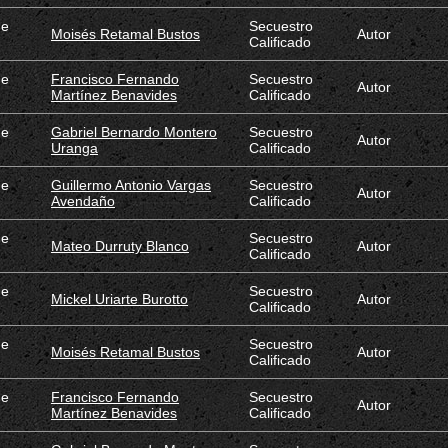
de
Secuestro
Moisés Retamal Bustos
Autor
Calificado
de
Francisco Fernando
Secuestro
Autor
Martínez Benavides
Calificado
de
Gabriel Bernardo Montero
Secuestro
Autor
Uranga
Calificado
de
Guillermo Antonio Vargas
Secuestro
Autor
Avendaño
Calificado
de
Secuestro
Mateo Durruty Blanco
Autor
Calificado
de
Secuestro
Mickel Uriarte Burotto
Autor
Calificado
de
Secuestro
Moisés Retamal Bustos
Autor
Calificado
de
Francisco Fernando
Secuestro
Autor
Martínez Benavides
Calificado