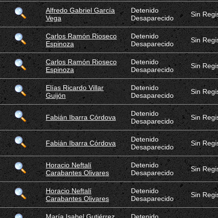
Alfredo Gabriel García
Detenido
Sin Regi
Vega
Desaparecido
Carlos Ramón Rioseco
Detenido
Sin Regi
Espinoza
Desaparecido
Carlos Ramón Rioseco
Detenido
Sin Regi
Espinoza
Desaparecido
Elías Ricardo Villar
Detenido
Sin Regi
Guijón
Desaparecido
Detenido
Fabián Ibarra Córdova
Sin Regi
Desaparecido
Detenido
Fabián Ibarra Córdova
Sin Regi
Desaparecido
Horacio Neftalí
Detenido
Sin Regi
Carabantes Olivares
Desaparecido
Horacio Neftalí
Detenido
Sin Regi
Carabantes Olivares
Desaparecido
María Isabel Gutiérrez
Detenido