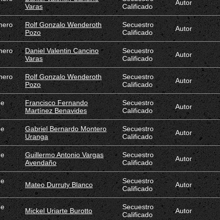
Autor
Varas
Calificado
nero
Rolf Gonzalo Wenderoth
Secuestro
Autor
Pozo
Calificado
nero
Daniel Valentin Cancino
Secuestro
Autor
Varas
Calificado
nero
Rolf Gonzalo Wenderoth
Secuestro
Autor
Pozo
Calificado
de
Francisco Fernando
Secuestro
Autor
Martínez Benavides
Calificado
de
Gabriel Bernardo Montero
Secuestro
Autor
Uranga
Calificado
de
Guillermo Antonio Vargas
Secuestro
Autor
Avendaño
Calificado
de
Secuestro
Mateo Durruty Blanco
Autor
Calificado
de
Secuestro
Mickel Uriarte Burotto
Autor
Calificado