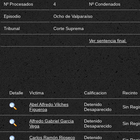
Nº Procesados
4
Nº Condenados
Episodio
Ocho de Valparaíso
Tribunal
Corte Suprema
Ver sentencia final.
Detalle
Victima
Calificacion
Recinto
Abel Alfredo Vilches
Detenido
Sin Regi
Figueroa
Desaparecido
Alfredo Gabriel García
Detenido
Sin Regi
Vega
Desaparecido
Carlos Ramón Rioseco
Detenido