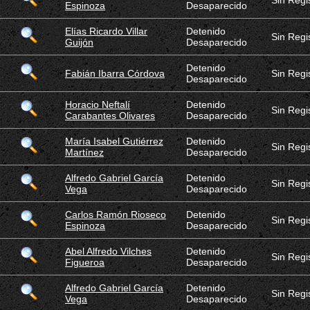
Sin Regi
Espinoza
Desaparecido
Elías Ricardo Villar
Detenido
Sin Regi
Guijón
Desaparecido
Detenido
Fabián Ibarra Córdova
Sin Regi
Desaparecido
Horacio Neftalí
Detenido
Sin Regi
Carabantes Olivares
Desaparecido
María Isabel Gutiérrez
Detenido
Sin Regi
Martínez
Desaparecido
Alfredo Gabriel García
Detenido
Sin Regi
Vega
Desaparecido
Carlos Ramón Rioseco
Detenido
Sin Regi
Espinoza
Desaparecido
Abel Alfredo Vilches
Detenido
Sin Regi
Figueroa
Desaparecido
Alfredo Gabriel García
Detenido
Sin Regi
Vega
Desaparecido