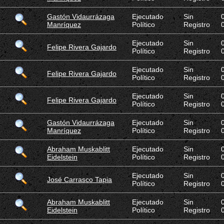
Gastón Vidaurrázaga
Ejecutado
Sin
Manríquez
Político
Registro
Ejecutado
Sin
Felipe Rivera Gajardo
Político
Registro
Ejecutado
Sin
Felipe Rivera Gajardo
Político
Registro
Ejecutado
Sin
Felipe Rivera Gajardo
Político
Registro
Gastón Vidaurrázaga
Ejecutado
Sin
Manríquez
Político
Registro
Abraham Muskablitt
Ejecutado
Sin
Eidelstein
Político
Registro
Ejecutado
Sin
José Carrasco Tapia
Político
Registro
Abraham Muskablitt
Ejecutado
Sin
Eidelstein
Político
Registro