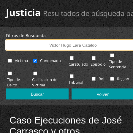
Justicia
Resultados de búsqueda pa
Filtros de Busqueda
Victima
Condenado
Tipo de
Caratulado
Episodio
Sentencia
Rol
Region
Tipo de
Calificacion de
Tribunal
Delito
Victima
Volver
Caso Ejecuciones de José
Carrasco y otros