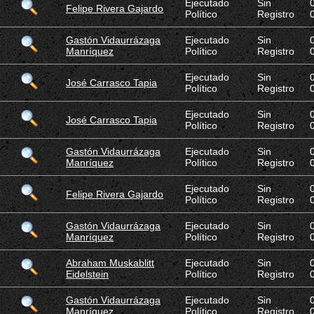
Ejecutado
Sin
Felipe Rivera Gajardo
Político
Registro
Gastón Vidaurrázaga
Ejecutado
Sin
Manríquez
Político
Registro
Ejecutado
Sin
José Carrasco Tapia
Político
Registro
Ejecutado
Sin
José Carrasco Tapia
Político
Registro
Gastón Vidaurrázaga
Ejecutado
Sin
Manríquez
Político
Registro
Ejecutado
Sin
Felipe Rivera Gajardo
Político
Registro
Gastón Vidaurrázaga
Ejecutado
Sin
Manríquez
Político
Registro
Abraham Muskablitt
Ejecutado
Sin
Eidelstein
Político
Registro
Gastón Vidaurrázaga
Ejecutado
Sin
Manríquez
Político
Registro