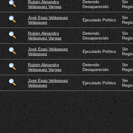
Rubén Alejandro
Detenido
Sin
Velásquez Vargas
Desaparecido
Regis
José Esaú Velásquez
Sin
Ejecutado Político
Velásquez
Regis
Rubén Alejandro
Detenido
Sin
Velásquez Vargas
Desaparecido
Regis
José Esaú Velásquez
Sin
Ejecutado Político
Velásquez
Regis
Rubén Alejandro
Detenido
Sin
Velásquez Vargas
Desaparecido
Regis
José Esaú Velásquez
Sin
Ejecutado Político
Velásquez
Regis