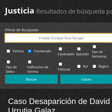
Justicia
Resultados de búsqueda pa
Filtros de Busqueda
Victima
Condenado
Tipo de
Caratulado
Episodio
Sentencia
Rol
Region
Tipo de
Calificacion de
Tribunal
Delito
Victima
Volver
Caso Desaparición de David
Urrutia Galaz