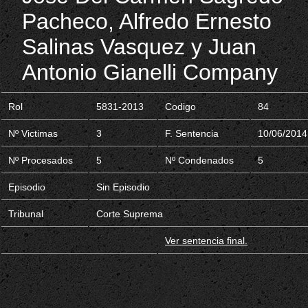
Pacheco, Alfredo Ernesto
Salinas Vasquez y Juan
Antonio Gianelli Company
Rol
5831-2013
Codigo
84
Nº Victimas
3
F. Sentencia
10/06/2014
Nº Procesados
5
Nº Condenados
5
Episodio
Sin Episodio
Tribunal
Corte Suprema
Ver sentencia final.