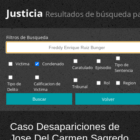
Justicia
Resultados de búsqueda pa
Filtros de Busqueda
Victima
Condenado
Tipo de
Caratulado
Episodio
Sentencia
Rol
Region
Tipo de
Calificacion de
Tribunal
Delito
Victima
Volver
Caso Desapariciones de
Jose Del Carmen Sagredo