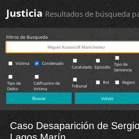
Justicia
Resultados de búsqueda pa
Filtros de Busqueda
Victima
Condenado
Tipo de
Caratulado
Episodio
Sentencia
Rol
Region
Tipo de
Calificacion de
Tribunal
Delito
Victima
Volver
Caso Desaparición de Sergi
Lagos Marín