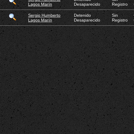
Lagos Marín
Desaparecido
Registro
Sergio Humberto
Detenido
Sin
Lagos Marín
Desaparecido
Registro