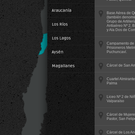
Araucanía
Base Aérea de Q
(también denomi
Grupo de Artillerí
Los Ríos
Antiaéreo Nº 2, 
y Ala Dos de Com
Los Lagos
Campamento de
Prisioneros Melin
Aysén
Puchuncaví.
Magallanes
Cárcel de San An
Cuartel Almirante
Palma
Liceo Nº 2 de Niñ
Valparaíso
Cárcel de Mujer
Pastor, San Felip
Cárcel de Los A