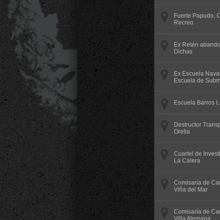
Fuerte Papudo, C
Recreo
Ex Retén abando
Dichas
Ex Escuela Naval
Escuela de Subm
Escuela Barros 
Destructor Trans
Orella
Cuartel de Invest
La Calera
Comisaría de Car
Viña del Mar
Comisaría de Car
Villa Alemana