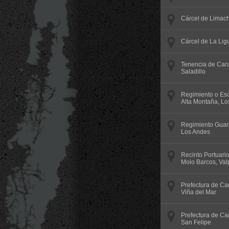
Cárcel de Limac
Cárcel de La Lig
Tenencia de Cara
Saladillo
Regimiento o Es
Alta Montaña, Lo
Regimiento Guard
Los Andes
Recinto Portuari
Molo Barcos, Val
Prefectura de Ca
Viña del Mar
Prefectura de Ca
San Felipe