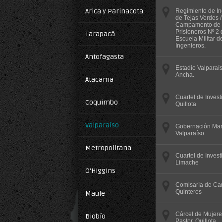
Arica y Parinacota
Regimiento de In
de Tejas Verdes /
Campamento de
Prisioneros Nº 2 
Tarapacá
Escuela Militar d
Ingenieros.
Antofagasta
Estadio Valparaí
Ancha.
Atacama
Cuartel de Invest
Coquimbo
Quillota
Valparaíso
Gobernación Mar
Valparaíso
Metropolitana
Cuartel de Invest
Limache
O'Higgins
Comisaría de Car
Quinteros
Maule
Cárcel de Mujer
Biobío
Pastor, Quillota