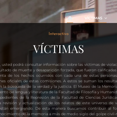
VÍCTIMAS
Interactivo
VÍCTIMAS
a, usted podrá consultar información sobre las víctimas de viol
esultado de muerte y desaparición forzada, que fueron calificad
enta de los hechos ocurridos con cada una de estas personas
es oficiales de estas comisiones. A estos se suman los resulta
 la búsqueda de la verdad y la justicia. El Museo de la Memor
nto de lengua y literatura de la Facultad de Filosofía y Humanid
pedientes de la Represión de la Facultad de Ciencias Jurídicas
la revisión y actualización de los relatos de este universo de
están emergiendo. De esta manera buscamos contribuir al for
conocimiento de la memoria a más de medio siglo del golpe civil-m