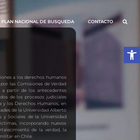
Busca
PLAN NACIONAL DE BUSQUEDA
CONTACTO
Abrir
aciones a los derechos humanos
as por las Comisiones de Verdad
 a partir de los antecedentes
dos de los procesos judiciales
ia y los Derechos Humanos, en
ades de la Universidad Alberto
 y Sociales de la Universidad
 víctimas, incorporando nuevos
talecimiento de la verdad, la
ilitar en Chile.