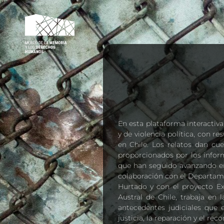
MMDH – VÍCTIMAS
En esta plataforma interactiv
y de violencia política, con r
en Chile. Los relatos dan cu
proporcionados por los inform
que han seguido avanzando en
colaboración con el Departame
Hurtado y con el proyecto Ex
Austral de Chile, trabaja en 
antecedentes judiciales que 
justicia, la reparación y el re