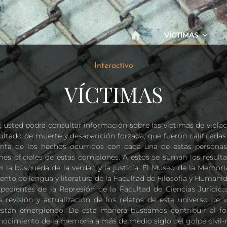
VÍCTIMAS
Interactivo
VÍCTIMAS
a, usted podrá consultar información sobre las víctimas de viol
esultado de muerte y desaparición forzada, que fueron calificad
enta de los hechos ocurridos con cada una de estas personas
es oficiales de estas comisiones. A estos se suman los resulta
 la búsqueda de la verdad y la justicia. El Museo de la Memor
nto de lengua y literatura de la Facultad de Filosofía y Humanid
pedientes de la Represión de la Facultad de Ciencias Jurídicas
la revisión y actualización de los relatos de este universo de
están emergiendo. De esta manera buscamos contribuir al for
conocimiento de la memoria a más de medio siglo del golpe civil-m