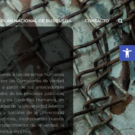
Busca
PLAN NACIONAL DE BUSQUEDA
CONTACTO
Abrir
aciones a los derechos humanos
as por las Comisiones de Verdad
 a partir de los antecedentes
dos de los procesos judiciales
ia y los Derechos Humanos, en
ades de la Universidad Alberto
 y Sociales de la Universidad
 víctimas, incorporando nuevos
talecimiento de la verdad, la
ilitar en Chile.