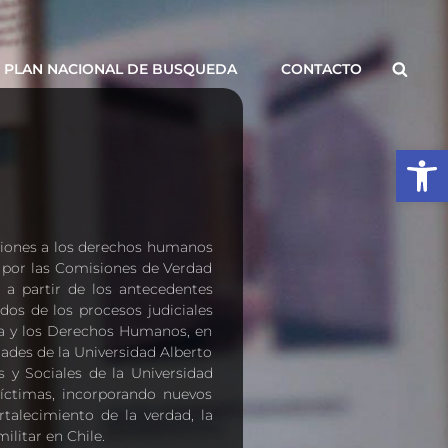
Busca
PLAN NACIONAL DE BUSQUEDA
CONTACTO
Abrir
aciones a los derechos humanos
as por las Comisiones de Verdad
 a partir de los antecedentes
dos de los procesos judiciales
ia y los Derechos Humanos, en
ades de la Universidad Alberto
 y Sociales de la Universidad
 víctimas, incorporando nuevos
talecimiento de la verdad, la
ilitar en Chile.