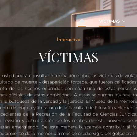
VÍCTIMAS
Interactivo
VÍCTIMAS
a, usted podrá consultar información sobre las víctimas de viol
esultado de muerte y desaparición forzada, que fueron calificad
enta de los hechos ocurridos con cada una de estas personas
es oficiales de estas comisiones. A estos se suman los resulta
 la búsqueda de la verdad y la justicia. El Museo de la Memor
nto de lengua y literatura de la Facultad de Filosofía y Humanid
pedientes de la Represión de la Facultad de Ciencias Jurídicas
la revisión y actualización de los relatos de este universo de
están emergiendo. De esta manera buscamos contribuir al for
conocimiento de la memoria a más de medio siglo del golpe civil-m