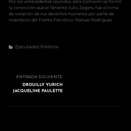
Por los antecedentes reunidos, esta Comisión se formó
la convicción que el Teniente Julio Zegers, fue víctima
de violación de sus derechos humanos por parte de
miembros del Frente Patriótico Manuel Rodríguez.
Categorías
Ejecutados Políticos
Navegación
ENTRADA
ENTRADA SIGUIENTE
de
SIGUIENTE
DROUILLY YURICH
entradas
JACQUELINE PAULETTE