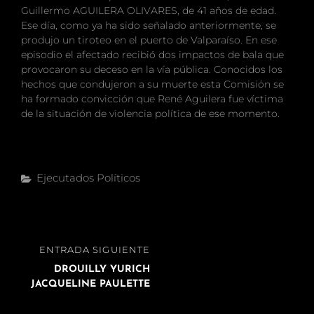
Guillermo AGUILERA OLIVARES, de 41 años de edad.
Ese día, como ya ha sido señalado anteriormente, se
produjo un tiroteo en el puerto de Valparaíso. En ese
episodio el afectado recibió dos impactos de bala que
provocaron su deceso en la vía pública. Conocidos los
hechos que condujeron a su muerte esta Comisión se
ha formado convicción que René Aguilera fue víctima
de la situación de violencia política de ese momento.
Categorías
Ejecutados Políticos
Navegación
ENTRADA
ENTRADA SIGUIENTE
de
SIGUIENTE
DROUILLY YURICH
entradas
JACQUELINE PAULETTE