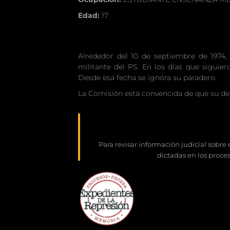
Edad:
17
Alrededor del 10 de septiembre de 1974
militante del PS. En los días que siguie
Desde esa fecha se ignora su paradero.
La Comisión está convencida de que su des
Para revisar información judicial sobre
dictadas en los proce