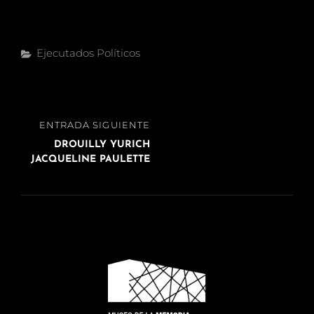
Categorías
Ejecutados Políticos
Navegación
ENTRADA
ENTRADA SIGUIENTE
de
SIGUIENTE
DROUILLY YURICH
entradas
JACQUELINE PAULETTE