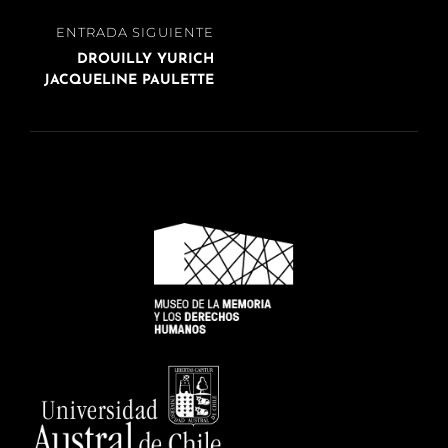
Navegación
ENTRADA
ENTRADA SIGUIENTE
de
SIGUIENTE
DROUILLY YURICH
entradas
JACQUELINE PAULETTE