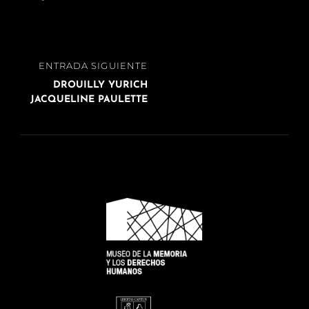
Navegación
ENTRADA
ENTRADA SIGUIENTE
de
SIGUIENTE
DROUILLY YURICH
entradas
JACQUELINE PAULETTE