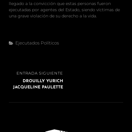
llegado a la convicción que estas personas fueron
ejecutadas por agentes del Estado, siendo víctimas de
una grave violación de su derecho a la vida.
Categorías
Ejecutados Políticos
Navegación
ENTRADA
ENTRADA SIGUIENTE
de
SIGUIENTE
DROUILLY YURICH
entradas
JACQUELINE PAULETTE