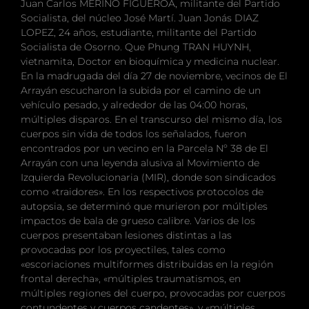
Juan Carlos MERINO FIGUEROA, militante del Partido
Socialista, del núcleo José Martí. Juan Jonás DIAZ
LOPEZ, 24 años, estudiante, militante del Partido
Socialista de Osorno. Que Phung TRAN HUYNH,
vietnamita, Doctor en bioquímica y medicina nuclear.
En la madrugada del día 27 de noviembre, vecinos de El
Arrayán escucharon la subida por el camino de un
vehículo pesado, y alrededor de las 04:00 horas,
múltiples disparos. En el transcurso del mismo día, los
cuerpos sin vida de todos los señalados, fueron
encontrados por un vecino en la Parcela Nº 38 de El
Arrayán con una leyenda alusiva al Movimiento de
Izquierda Revolucionaria (MIR), donde son sindicados
como «traidores». En los respectivos protocolos de
autopsia, se determinó que murieron por múltiples
impactos de bala de grueso calibre. Varios de los
cuerpos presentaban lesiones distintas a las
provocadas por los proyectiles, tales como
«escoriaciones multiformes distribuidas en la región
frontal derecha», «múltiples traumatismos, en
múltiples regiones del cuerpo, provocadas por cuerpos
contundentes y cuerpos candentes», y «múltiples