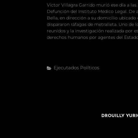
Víctor Villagra Garrido murió ese día a las
Defunción del Instituto Médico Legal. De a
Bella, en dirección a su domicilio ubicado
dispararon ráfagas de metralleta. Uno de l
reunidos y la investigación realizada por 
derechos humanos por agentes del Estado q
Categorías
Ejecutados Políticos
Navegación
ENTRADA
de
SIGUIENTE
DROUILLY YURI
entradas