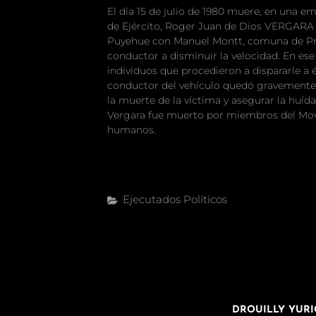
El día 15 de julio de 1980 muere, en una 
de Ejército, Roger Juan de Dios VERGARA CA
Puyehue con Manuel Montt, comuna de Provi
conductor a disminuir la velocidad. En ese
individuos que procedieron a dispararle a él
conductor del vehículo quedó gravemente 
la muerte de la víctima y asegurar la huíd
Vergara fue muerto por miembros del Movi
humanos.
Categorías
Ejecutados Políticos
Navegación
ENTRADA
de
SIGUIENTE
DROUILLY YURI