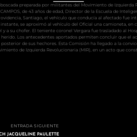
emboscada preparada por militantes del Movimiento de Izquierda R
MPOS, de 43 años de edad, Director de la Escuela de Inteligencia
dencia, Santiago, el vehículo que conducía al afectado fue inte
 instante, se aproximó al vehículo del Oficial una camioneta, en 
 y a su chofer. El teniente coronel Vergara fue trasladado al Hospit
herido. Los antecedentes aportados permiten concluir que el ac
a posterior de sus hechores. Esta Comisión ha llegado a la convi
miento de Izquierda Revolucionaria (MIR), en un acto que const
ENTRADA SIGUIENTE
CH JACQUELINE PAULETTE