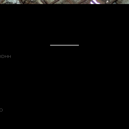
 DDHH
TO