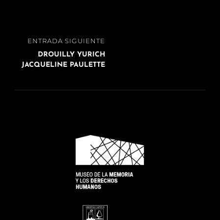
Navegación
ENTRADA
ENTRADA SIGUIENTE
de
SIGUIENTE
DROUILLY YURICH
entradas
JACQUELINE PAULETTE