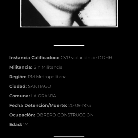
Instancia Calificadora:
CVR violación de DDHH
Militancia:
Sin Militancia
Región:
RM Metropolitana
Ciudad:
SANTIAGO
Comuna:
LA GRANJA
Fecha Detención/Muerte:
20-09-1973
Ocupación:
OBRERO CONSTRUCCION
Edad:
24