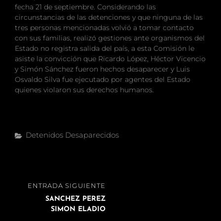
fecha 21 de septiembre. Considerando las
circunstancias de las detenciones y que ninguna de las
tres personas mencionadas volvió a tomar contacto
con sus familias, realizó gestiones ante organismos del
Estado no registra salida del país, a esta Comisión le
asiste la convicción que Ricardo López, Héctor Vicencio
y Simón Sánchez fueron hechos desaparecer y Luis
Osvaldo Silva fue ejecutado por agentes del Estado
quienes violaron sus derechos humanos.
Categorías
Detenidos Desaparecidos
Navegación
ENTRADA
ENTRADA SIGUIENTE
de
SIGUIENTE
SANCHEZ PEREZ
entradas
SIMON ELADIO