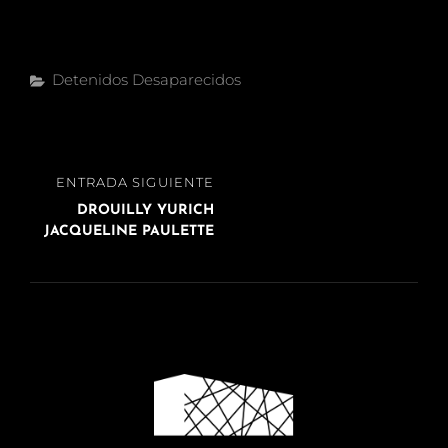
Categorías
Detenidos Desaparecidos
Navegación
ENTRADA
ENTRADA SIGUIENTE
de
SIGUIENTE
DROUILLY YURICH
entradas
JACQUELINE PAULETTE