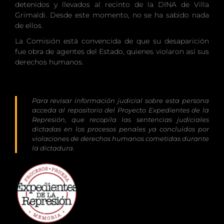
detenidos y llevados al recinto de la DINA de Villa
Grimaldi. Desde este momento, no se ha sabido nada
de ellos.
La Comisión está convencida de que su desaparición
fue obra de agentes del Estado, quienes violaron así sus
derechos humanos.
Para revisar información judicial sobre esta persona
acceda al repositorio del Proyecto Expedientes de la
Represión, que recopila las sentencias judiciales
dictadas en los procesos penales ya concluidos por
violaciones de derechos humanos cometidas durante
la dictadura.