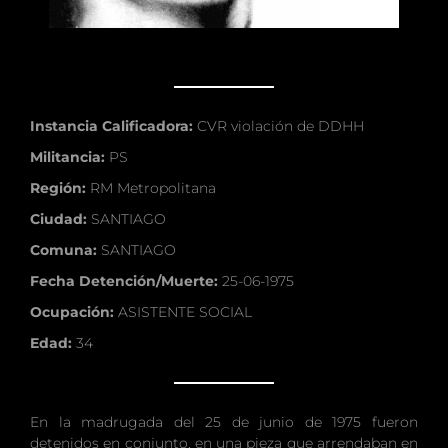
Instancia Calificadora:
CVR violación de DDHH
Militancia:
PS
Región:
RM Metropolitana
Ciudad:
SANTIAGO
Comuna:
SANTIAGO
Fecha Detención/Muerte:
25-06-1975
Ocupación:
ASISTENTE SOCIAL
Edad:
34
En la madrugada del 25 de junio de 1975 fueron
detenidos en conjunto, en una pieza que arrendaban en